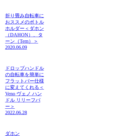
折り畳み自転車に
おススメのボトル
ホルダー＜ダホン
（DAHON）、タ
ーン（Tern）＞
2020.06.09
ドロップハンドル
の自転車を簡単に
フラットバー仕様
に変えてくれる＜
Veno ヴェノ ハン
ドル リリーフバ
ー＞
2022.06.28
ダホン