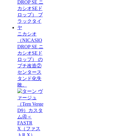
ニカシオ
（NICASIO
DROP SE ニ
カシオSEド
ロップ） の
プチ改造②
センタース
タンド化失
敗。