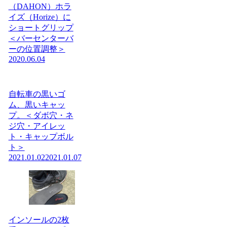
（DAHON）ホラ
イズ（Horize）に
ショートグリップ
＜バーセンターバ
ーの位置調整＞
2020.06.04
自転車の黒いゴ
ム、黒いキャッ
プ。＜ダボ穴・ネ
ジ穴・アイレッ
ト・キャップボル
ト＞
2021.01.02
2021.01.07
インソールの2枚