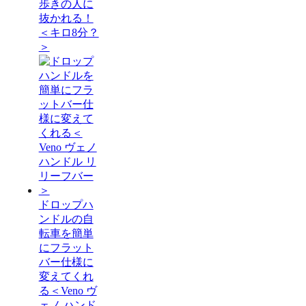
歩きの人に
抜かれる！
＜キロ8分？
＞
ドロップハ
ンドルの自
転車を簡単
にフラット
バー仕様に
変えてくれ
る＜Veno ヴ
ェノ ハンド