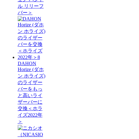
ル リリーフ
バー＞
DAHON
Horize (ダホ
ン ホライズ)
のライザー
バーをもっ
と高いライ
ザーバーに
交換＜ホラ
イズ2022年
＞