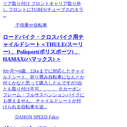
リア取り付け フロントキャリア取り外
し フロントにTUBES/チューブスのタラ
...
子供乗せ自転車
ロードバイク・クロスバイク用チ
ャイルドシート＜THULE(スーリ
ー) 、Polisport(ポリスポーツ) 、
HAMAX(ハマックス) ＞
9か月〜6歳、22kgまでに対応したチャイ
ルドシート、折り畳み自転車になんとか
付くかなと思って購入したんですが3台
とも取り付け不可、、、。 ※カーボン
フレーム・フルサスペンションバイクに
も使えません。 チャイルドシートが付
けられる自転車を追...
DAHON SPEED Falco