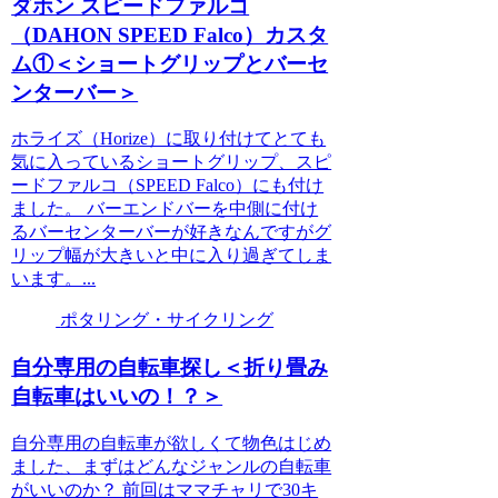
ダホン スピードファルコ
（DAHON SPEED Falco）カスタ
ム①＜ショートグリップとバーセ
ンターバー＞
ホライズ（Horize）に取り付けてとても
気に入っているショートグリップ、スピ
ードファルコ（SPEED Falco）にも付け
ました。 バーエンドバーを中側に付け
るバーセンターバーが好きなんですがグ
リップ幅が大きいと中に入り過ぎてしま
います。...
ポタリング・サイクリング
自分専用の自転車探し＜折り畳み
自転車はいいの！？＞
自分専用の自転車が欲しくて物色はじめ
ました、まずはどんなジャンルの自転車
がいいのか？ 前回はママチャリで30キ