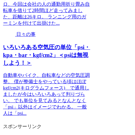
ロ、今回は会社の人の通勤用折り畳み自
転車を借りて2時間ほど走ってみまし
た、距離は26キロ。 ランニング用のガ
ーミンを付けて出掛けた...
日々の事
いろいろある空気圧の単位「psi・
kpa・bar・kgf/cm2」＜psiは無視
しよう！＞
自動車やバイク、自転車などの空気圧調
整。 僕が整備士をやっている頃はほぼ
kgf/cm2(キログラムフォース) で通用し
ましたが今はいろいろあって判りづら
い。 でも単位を見てみるとなんとなく
「psi」以外はイメージでわかる。 一般
人は「psi...
スポンサーリンク