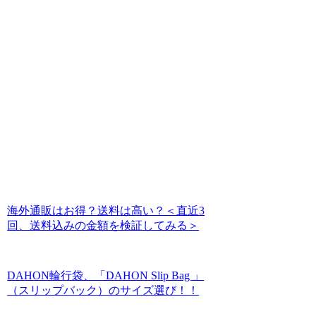
海外通販はお得？送料は高い？＜直近3
回、送料込みの金額を検証してみる＞
DAHON輪行袋、「DAHON Slip Bag 」
（スリップバック）のサイズ選び！！