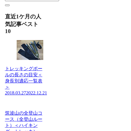
直近1ケ月の人
気記事ベスト
10
トレッキングポー
ルの長さの目安＜
身長別適応一覧表
＞
2018.03.27
2022.12.21
筑波山の全登山コ
ース（全登山ルー
ト）＜ハイキン