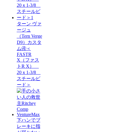
ターン ヴァ
ージュ
（Tern Verge
D9）カスタ
ム④＜
FASTR
X（ファス
トR X）
20ｘ1-3/8
スチールビ
ード＞
下ハンでブ
レーキに指