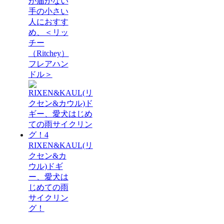
が届かない
手の小さい
人におすす
め、＜リッ
チー
（Ritchey）
フレアハン
ドル＞
RIXEN&KAUL(リ
クセン&カ
ウル)ドギ
ー、愛犬は
じめての雨
サイクリン
グ！