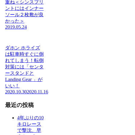
重ね＜シンスプリ
ントにはインナー
ソール２枚敷が良
かった＞
2019.05.24
ダホン ホライズ
は駐車時すぐに倒
れてしまう！転倒
対策には「センタ
ースタンドと
Landing Gear 」が
いい！
2020.10.30
2020.11.16
最近の投稿
4年ぶりの10
キロレース
で撃沈、早