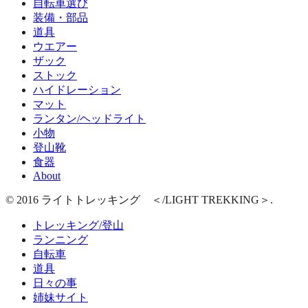
自転車選び
装備・部品
道具
ウエアー
ザック
ストック
ハイドレーション
マット
ランタン/ヘッドライト
小物
登山靴
食器
About
© 2016 ライトトレッキング ＜/LIGHT TREKKING＞.
トレッキング/登山
ランニング
自転車
道具
日々の事
姉妹サイト