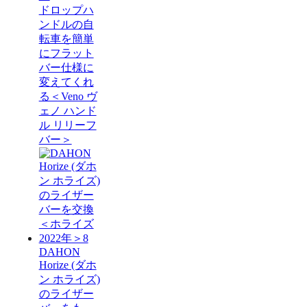
ドロップハ
ンドルの自
転車を簡単
にフラット
バー仕様に
変えてくれ
る＜Veno ヴ
ェノ ハンド
ル リリーフ
バー＞
DAHON
Horize (ダホ
ン ホライズ)
のライザー