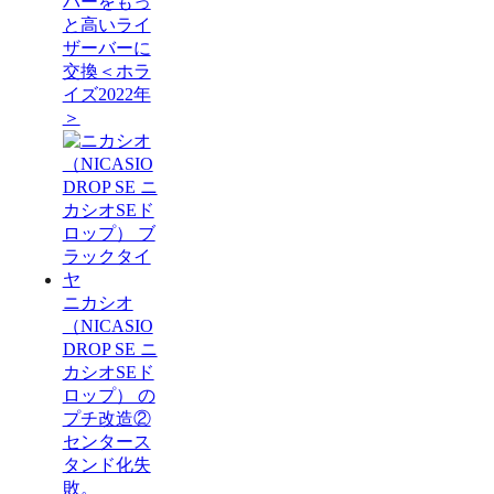
バーをもっ
と高いライ
ザーバーに
交換＜ホラ
イズ2022年
＞
ニカシオ
（NICASIO
DROP SE ニ
カシオSEド
ロップ） の
プチ改造②
センタース
タンド化失
敗。