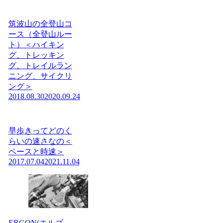
筑波山の全登山コ
ース（全登山ルー
ト）＜ハイキン
グ、トレッキン
グ、トレイルラン
ニング、サイクリ
ング＞
2018.08.30
2020.09.24
早歩きってどのく
らいの速さなの＜
ペースと時速＞
2017.07.04
2021.11.04
ERGON(エルゴ