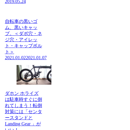
2019.05.24
自転車の黒いゴ
ム、黒いキャッ
プ。＜ダボ穴・ネ
ジ穴・アイレッ
ト・キャップボル
ト＞
2021.01.02
2021.01.07
ダホン ホライズ
は駐車時すぐに倒
れてしまう！転倒
対策には「センタ
ースタンドと
Landing Gear 」が
いい！