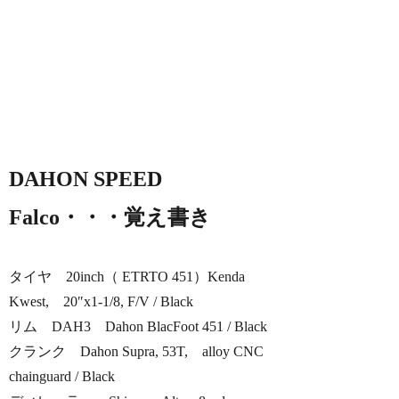
DAHON SPEED
Falco・・・覚え書き
タイヤ 20inch（ ETRTO 451）Kenda
Kwest, 20″x1-1/8, F/V / Black
リム DAH3 Dahon BlacFoot 451 / Black
クランク Dahon Supra, 53T, alloy CNC
chainguard / Black