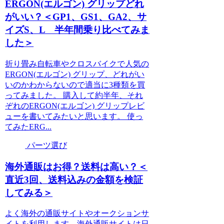
ERGON(エルゴン) グリップどれ
がいい？＜GP1、GS1、GA2、サ
イズS、L 半年間乗り比べてみま
した＞
折り畳み自転車やクロスバイクで人気の
ERGON(エルゴン) グリップ、どれがい
いのかわからないので適当に3種類を買
ってみました。 購入して約半年、それ
ぞれのERGON(エルゴン) グリップレビ
ューを書いてみたいと思います。 使っ
てみたERG...
パーツ選び
海外通販はお得？送料は高い？＜
直近3回、送料込みの金額を検証
してみる＞
よく海外の通販サイトやオークションサ
イトを利用します。海外通販サイトは日