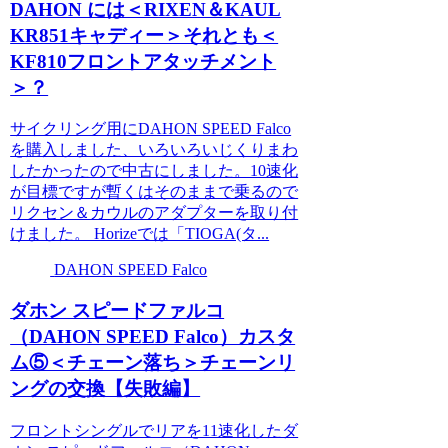
DAHON には＜RIXEN＆KAUL
KR851キャディー＞それとも＜
KF810フロントアタッチメント
＞？
サイクリング用にDAHON SPEED Falco
を購入しました、いろいろいじくりまわ
したかったので中古にしました。10速化
が目標ですが暫くはそのままで乗るので
リクセン＆カウルのアダプターを取り付
けました。 Horizeでは「TIOGA(タ...
DAHON SPEED Falco
ダホン スピードファルコ
（DAHON SPEED Falco）カスタ
ム⑤＜チェーン落ち＞チェーンリ
ングの交換【失敗編】
フロントシングルでリアを11速化したダ