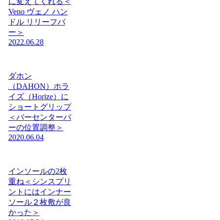
に変えてくれる＜
Veno ヴェノ ハン
ドル リリーフバ
ー＞
2022.06.28
ダホン
（DAHON）ホラ
イズ（Horize）に
ショートグリップ
＜バーセンターバ
ーの位置調整＞
2020.06.04
インソールの2枚
重ね＜シンスプリ
ントにはインナー
ソール２枚敷が良
かった＞