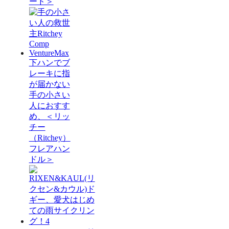
ード＞
下ハンでブ
レーキに指
が届かない
手の小さい
人におすす
め、＜リッ
チー
（Ritchey）
フレアハン
ドル＞