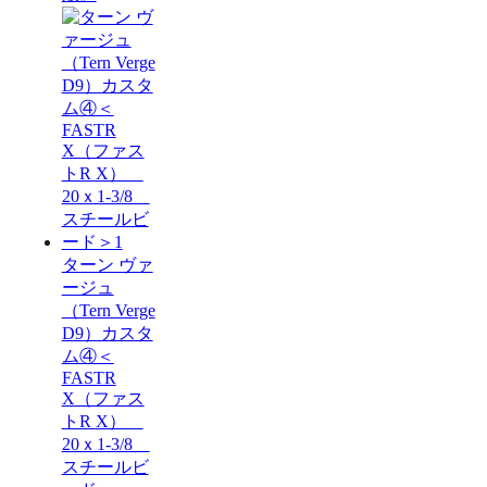
ターン ヴァ
ージュ
（Tern Verge
D9）カスタ
ム④＜
FASTR
X（ファス
トR X）
20ｘ1-3/8
スチールビ