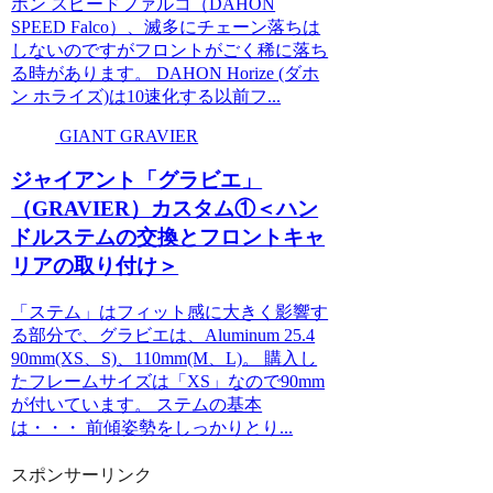
ホン スピードファルコ（DAHON
SPEED Falco）、滅多にチェーン落ちは
しないのですがフロントがごく稀に落ち
る時があります。 DAHON Horize (ダホ
ン ホライズ)は10速化する以前フ...
GIANT GRAVIER
ジャイアント「グラビエ」
（GRAVIER）カスタム①＜ハン
ドルステムの交換とフロントキャ
リアの取り付け＞
「ステム」はフィット感に大きく影響す
る部分で、グラビエは、Aluminum 25.4
90mm(XS、S)、110mm(M、L)。 購入し
たフレームサイズは「XS」なので90mm
が付いています。 ステムの基本
は・・・ 前傾姿勢をしっかりとり...
スポンサーリンク