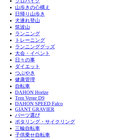
ソロハイク
山歩きの心構え
日帰り山歩き
犬連れ登山
筑波山
ランニング
トレーニング
ランニンググッズ
大会・イベント
日々の事
ダイエット
つぶやき
健康管理
自転車
DAHON Horize
Tern Verge D9
DAHON SPEED Falco
GIANT GRAVIER
パーツ選び
ポタリング・サイクリング
三輪自転車
子供乗せ自転車