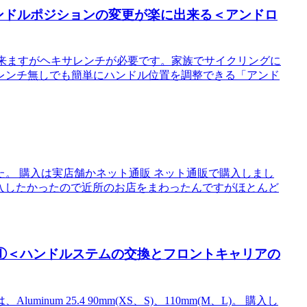
ム②ハンドルポジションの変更が楽に出来る＜アンドロ
が調整出来ますがヘキサレンチが必要です。家族でサイクリングに
レンチ無しでも簡単にハンドル位置を調整できる「アンド
。 購入は実店舗かネット通販 ネット通販で購入しまし
購入したかったので近所のお店をまわったんですがほとんど
ム①＜ハンドルステムの交換とフロントキャリアの
um 25.4 90mm(XS、S)、110mm(M、L)。 購入し