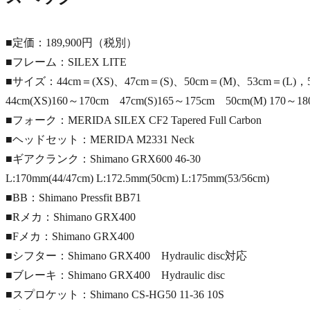
■定価：189,900円（税別）
■フレーム：SILEX LITE
■サイズ：44cm＝(XS)、47cm＝(S)、50cm＝(M)、53cm＝(L)，5
44cm(XS)160～170cm 47cm(S)165～175cm 50cm(M) 170～18
■フォーク：MERIDA SILEX CF2 Tapered Full Carbon
■ヘッドセット：MERIDA M2331 Neck
■ギアクランク：Shimano GRX600 46-30
L:170mm(44/47cm) L:172.5mm(50cm) L:175mm(53/56cm)
■BB：Shimano Pressfit BB71
■Rメカ：Shimano GRX400
■Fメカ：Shimano GRX400
■シフター：Shimano GRX400 Hydraulic disc対応
■ブレーキ：Shimano GRX400 Hydraulic disc
■スプロケット：Shimano CS-HG50 11-36 10S