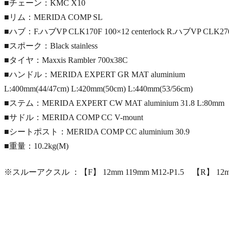
■チェーン：KMC X10
■リム：MERIDA COMP SL
■ハブ：F.ハブVP CLK170F 100×12 centerlock R.ハブVP CLK270R 
■スポーク：Black stainless
■タイヤ：Maxxis Rambler 700x38C
■ハンドル：MERIDA EXPERT GR MAT aluminium
L:400mm(44/47cm) L:420mm(50cm) L:440mm(53/56cm)
■ステム：MERIDA EXPERT CW MAT aluminium 31.8 L:80mm
■サドル：MERIDA COMP CC V-mount
■シートポスト：MERIDA COMP CC aluminium 30.9
■重量：10.2kg(M)
※スルーアクスル ：【F】 12mm 119mm M12-P1.5 【R】 12mm 