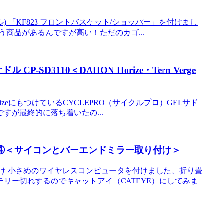
ン&カウル) 「KF823 フロントバスケット/ショッパー」を付けまし
う商品があるんですが高い！ただのカゴ...
-SD3110＜DAHON Horize・Tern Verge
HorizeにもつけているCYCLEPRO（サイクルプロ）GELサド
たんですが最終的に落ち着いたの...
ム④＜サイコンとバーエンドミラー取り付け＞
け 小さめのワイヤレスコンピュータを付けました、折り畳
リー切れするのでキャットアイ（CATEYE）にしてみま