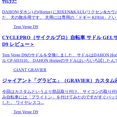
付けた
DAHON(ダホン) の(Horize) にRIXEN&KAUL(リクセ
た、犬の散歩用です。 犬用には専用の「ドギー KF834」とい
Tern Verge D9
CYCLEPRO（サイクルプロ）自転車 サドル GELサドル CP
D9 レビュー＞
Tern Verge D9のサドルを交換しました、サドルはDAHON 
ル CP-SD3110。 DAHON Horizeのサドルはいろいろ試し
GIANT GRAVIER
ジャイアント「グラビエ」（GRAVIER）カスタ
今回はカスタムというより部品取り付け。 サイコンの取り付
み自転車には「ブライトン」を付けてみたのですがすぐバッテ
した。 ワイヤレスコ...
Tern Verge D9