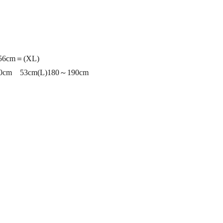
6cm＝(XL)
0cm 53cm(L)180～190cm