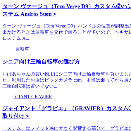
ターン ヴァージュ（Tern Verge D9）カスタ
ステム Andros Stem＞
ターン ヴァージュ（Tern Verge D9）ハンドルの位置
出かけるときは自転車を交代で乗ることが多いので、ヘキサ
ロステム A...
自転車
シニア向け三輪自転車の選び方
おばあちゃんの買い物用にシニア向け三輪自転車を買いました
た、利用したお店はビックカメラ.com。本当は乗ってから
三輪自転車は置いてない...
GIANT GRAVIER
ジャイアント「グラビエ」（GRAVIER）カスタ
取り付け＞
「ステム」はフィット感に大きく影響する部分で、グラビエは、Alumin