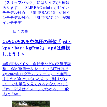
（スリップバック）にはサイズが4種類
あります、「SLIP BAG mini」が14イン
チモデル対応、「SLIP BAG 16」が16イ
ンチモデル対応、「SLIP BAG 20」が20
インチモデ...
日々の事
いろいろある空気圧の単位「psi・
kpa・bar・kgf/cm2」＜psiは無視
しよう！＞
自動車やバイク、自転車などの空気圧調
整。 僕が整備士をやっている頃はほぼ
kgf/cm2(キログラムフォース) で通用し
ましたが今はいろいろあって判りづら
い。 でも単位を見てみるとなんとなく
「psi」以外はイメージでわかる。 一般
人は「psi...