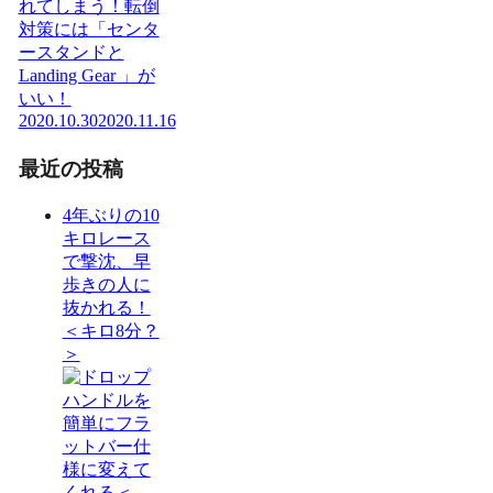
れてしまう！転倒
対策には「センタ
ースタンドと
Landing Gear 」が
いい！
2020.10.30
2020.11.16
最近の投稿
4年ぶりの10
キロレース
で撃沈、早
歩きの人に
抜かれる！
＜キロ8分？
＞