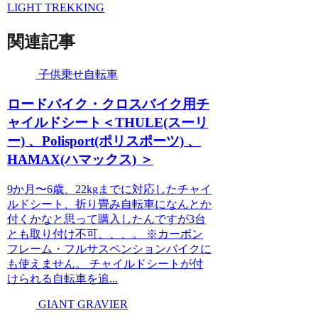
LIGHT TREKKING
関連記事
子供乗せ自転車
ロードバイク・クロスバイク用チ
ャイルドシート＜THULE(スーリ
ー) 、Polisport(ポリスポーツ) 、
HAMAX(ハマックス) ＞
9か月〜6歳、22kgまでに対応したチャイ
ルドシート、折り畳み自転車になんとか
付くかなと思って購入したんですが3台
とも取り付け不可、、、。 ※カーボン
フレーム・フルサスペンションバイクに
も使えません。 チャイルドシートが付
けられる自転車を追...
GIANT GRAVIER