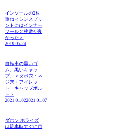
インソールの2枚
重ね＜シンスプリ
ントにはインナー
ソール２枚敷が良
かった＞
2019.05.24
自転車の黒いゴ
ム、黒いキャッ
プ。＜ダボ穴・ネ
ジ穴・アイレッ
ト・キャップボル
ト＞
2021.01.02
2021.01.07
ダホン ホライズ
は駐車時すぐに倒