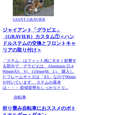
GIANT GRAVIER
ジャイアント「グラビエ」
（GRAVIER）カスタム①＜ハン
ドルステムの交換とフロントキャ
リアの取り付け＞
「ステム」はフィット感に大きく影響す
る部分で、グラビエは、Aluminum 25.4
90mm(XS、S)、110mm(M、L)。 購入し
たフレームサイズは「XS」なので90mm
が付いています。 ステムの基本
は・・・ 前傾姿勢をしっかりとり...
自転車
折り畳み自転車におススメのボト
ルホルダー＜ダホン