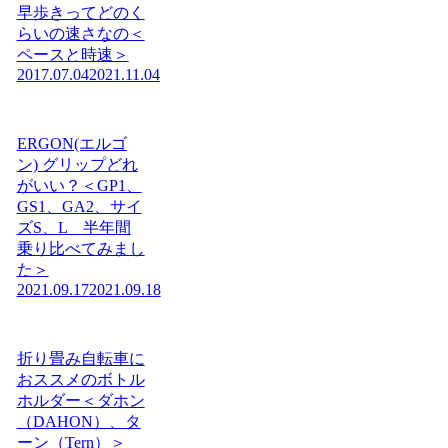
早歩きってどのく
らいの速さなの＜
ペースと時速＞
2017.07.04
2021.11.04
ERGON(エルゴ
ン) グリップどれ
がいい？＜GP1、
GS1、GA2、サイ
ズS、L 半年間
乗り比べてみまし
た＞
2021.09.17
2021.09.18
折り畳み自転車に
おススメのボトル
ホルダー＜ダホン
（DAHON）、タ
ーン（Tern）＞