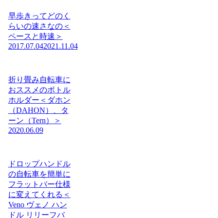
早歩きってどのく
らいの速さなの＜
ペースと時速＞
2017.07.04
2021.11.04
折り畳み自転車に
おススメのボトル
ホルダー＜ダホン
（DAHON）、タ
ーン（Tern）＞
2020.06.09
ドロップハンドル
の自転車を簡単に
フラットバー仕様
に変えてくれる＜
Veno ヴェノ ハン
ドル リリーフバ