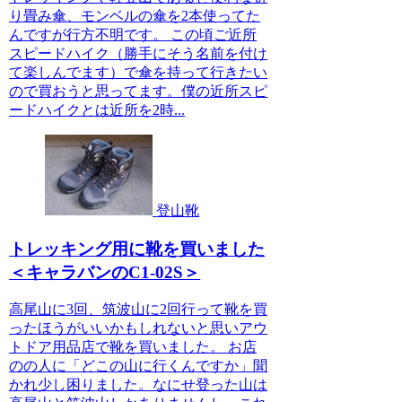
り畳み傘、モンベルの傘を2本使ってた
んですが行方不明です。 この頃ご近所
スピードハイク（勝手にそう名前を付け
て楽しんでます）で傘を持って行きたい
ので買おうと思ってます。僕の近所スピ
ードハイクとは近所を2時...
登山靴
トレッキング用に靴を買いました
＜キャラバンのC1-02S＞
高尾山に3回、筑波山に2回行って靴を買
ったほうがいいかもしれないと思いアウ
トドア用品店で靴を買いました。 お店
のの人に「どこの山に行くんですか」聞
かれ少し困りました。なにせ登った山は