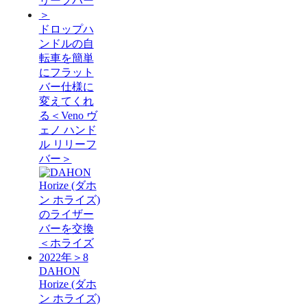
ドロップハ
ンドルの自
転車を簡単
にフラット
バー仕様に
変えてくれ
る＜Veno ヴ
ェノ ハンド
ル リリーフ
バー＞
DAHON
Horize (ダホ
ン ホライズ)