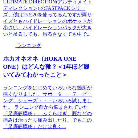
ULTIMATE DIRECTION(アルティメイト
ディレクション) のFASTPACKシリー
ズ、僕は15と20を使ってるんですが両サ
イズともハイドレーションのポケットが
小さい、ハイドレーションパックが大き
いと吊るしても、吊るさなくても中で...
ランニング
ホカオネオネ（HOKA ONE
ONE）はどんな靴？＜1年ほど履
いてみてわかったこと＞
ランニングをはじめていろいろな箇所が
痛くなりました、サポーター、テーピー
ング、シューズ・・・いろいろ試しまし
た。 ランニング前から悩まされていた
「足底筋膜炎」。ふくらはぎ、脛などの
痛みは治ったり痛み出したり、でもこの
「足底筋膜炎」だけは良く...