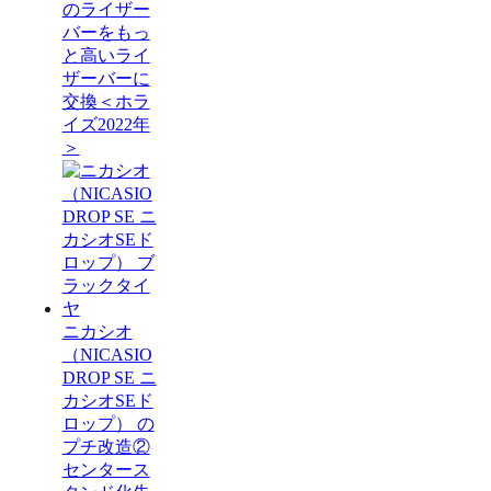
のライザー
バーをもっ
と高いライ
ザーバーに
交換＜ホラ
イズ2022年
＞
ニカシオ
（NICASIO
DROP SE ニ
カシオSEド
ロップ） の
プチ改造②
センタース