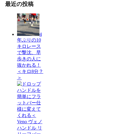
最近の投稿
4
年ぶりの10
キロレース
で撃沈、早
歩きの人に
抜かれる！
＜キロ8分？
＞