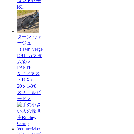
タンド化失
敗。
ターン ヴァ
ージュ
（Tern Verge
D9）カスタ
ム④＜
FASTR
X（ファス
トR X）
20ｘ1-3/8
スチールビ
ード＞