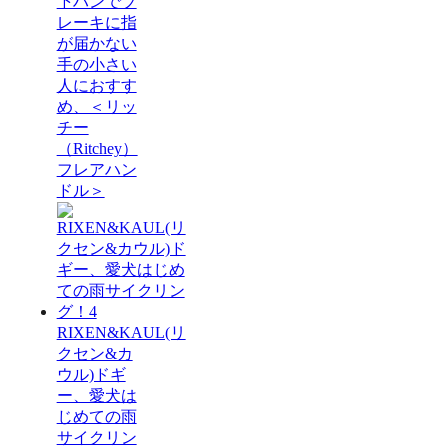
下ハンでブ
レーキに指
が届かない
手の小さい
人におすす
め、＜リッ
チー
（Ritchey）
フレアハン
ドル＞
RIXEN&KAUL(リ
クセン&カ
ウル)ドギ
ー、愛犬は
じめての雨
サイクリン