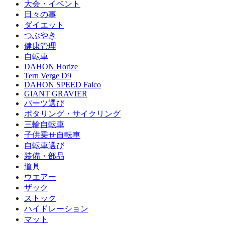
大会・イベント
日々の事
ダイエット
つぶやき
健康管理
自転車
DAHON Horize
Tern Verge D9
DAHON SPEED Falco
GIANT GRAVIER
パーツ選び
ポタリング・サイクリング
三輪自転車
子供乗せ自転車
自転車選び
装備・部品
道具
ウエアー
ザック
ストック
ハイドレーション
マット