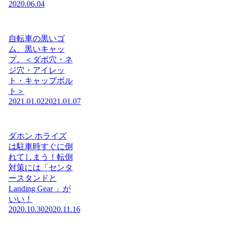
2020.06.04
自転車の黒いゴ
ム、黒いキャッ
プ。＜ダボ穴・ネ
ジ穴・アイレッ
ト・キャップボル
ト＞
2021.01.02
2021.01.07
ダホン ホライズ
は駐車時すぐに倒
れてしまう！転倒
対策には「センタ
ースタンドと
Landing Gear 」が
いい！
2020.10.30
2020.11.16