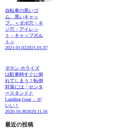
自転車の黒いゴ
ム、黒いキャッ
プ。＜ダボ穴・ネ
ジ穴・アイレッ
ト・キャップボル
ト＞
2021.01.02
2021.01.07
ダホン ホライズ
は駐車時すぐに倒
れてしまう！転倒
対策には「センタ
ースタンドと
Landing Gear 」が
いい！
2020.10.30
2020.11.16
最近の投稿