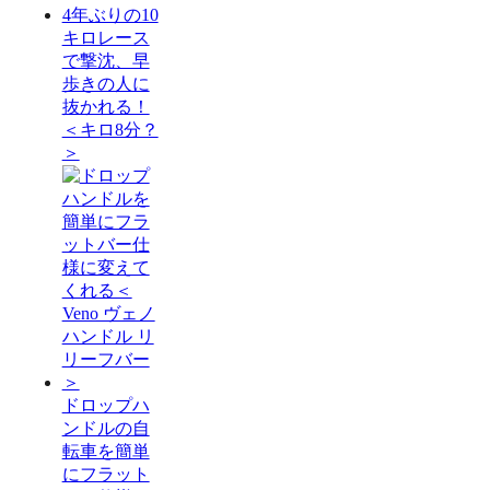
4年ぶりの10
キロレース
で撃沈、早
歩きの人に
抜かれる！
＜キロ8分？
＞
ドロップハ
ンドルの自
転車を簡単
にフラット