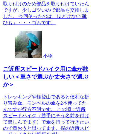
取り付けのため部品を取り付けていたん
ですが、少しゴツいので部品を交換しま
した。 今回使ったのは「ほどけない 靴
ひも」・・・ゴムです。
小物
ご近所スピードハイク用に傘が欲
しい＜重さで選ぶか丈夫さで選ぶ
か＞
トレッキングや軽登山であると便利な折
り畳み傘、モンベルの傘を2本使ってた
んですが行方不明です。 この頃ご近所
スピードハイク（勝手にそう名前を付け
て楽しんでます）で傘を持って行きたい
ので買おうと思ってます。僕の近所スピ