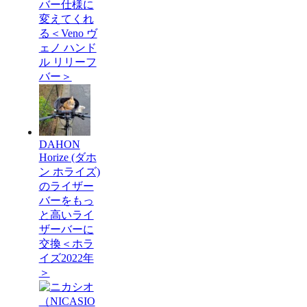
バー仕様に
変えてくれ
る＜Veno ヴ
ェノ ハンド
ル リリーフ
バー＞
DAHON
Horize (ダホ
ン ホライズ)
のライザー
バーをもっ
と高いライ
ザーバーに
交換＜ホラ
イズ2022年
＞