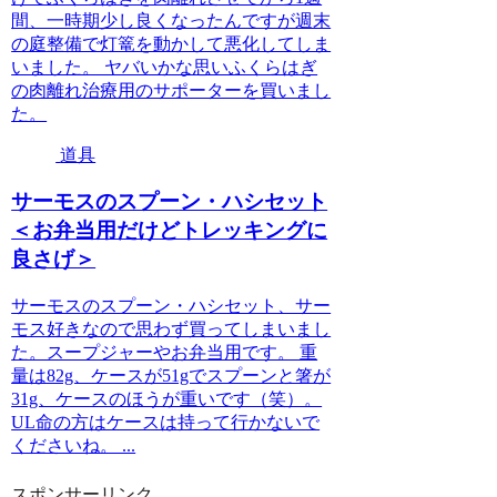
間、一時期少し良くなったんですが週末
の庭整備で灯篭を動かして悪化してしま
いました。 ヤバいかな思いふくらはぎ
の肉離れ治療用のサポーターを買いまし
た。
道具
サーモスのスプーン・ハシセット
＜お弁当用だけどトレッキングに
良さげ＞
サーモスのスプーン・ハシセット、サー
モス好きなので思わず買ってしまいまし
た。スープジャーやお弁当用です。 重
量は82g、ケースが51gでスプーンと箸が
31g、ケースのほうが重いです（笑）。
UL命の方はケースは持って行かないで
くださいね。 ...
スポンサーリンク