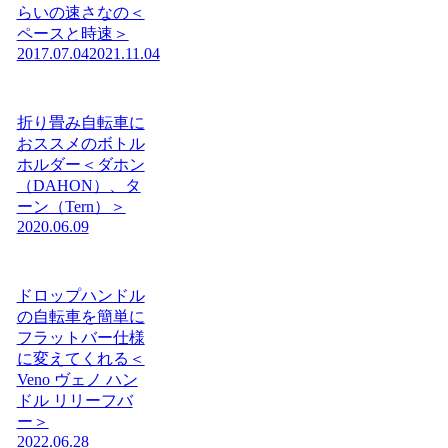
らいの速さなの＜
ペースと時速＞
2017.07.04
2021.11.04
折り畳み自転車に
おススメのボトル
ホルダー＜ダホン
（DAHON）、タ
ーン（Tern）＞
2020.06.09
ドロップハンドル
の自転車を簡単に
フラットバー仕様
に変えてくれる＜
Veno ヴェノ ハン
ドル リリーフバ
ー＞
2022.06.28