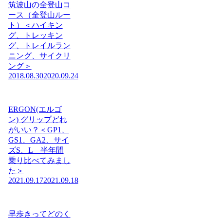
筑波山の全登山コ
ース（全登山ルー
ト）＜ハイキン
グ、トレッキン
グ、トレイルラン
ニング、サイクリ
ング＞
2018.08.30
2020.09.24
ERGON(エルゴ
ン) グリップどれ
がいい？＜GP1、
GS1、GA2、サイ
ズS、L 半年間
乗り比べてみまし
た＞
2021.09.17
2021.09.18
早歩きってどのく