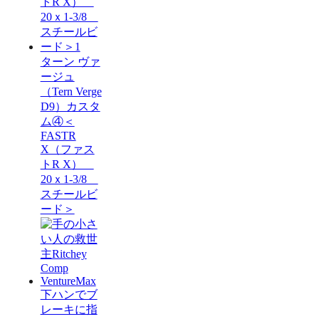
ターン ヴァ
ージュ
（Tern Verge
D9）カスタ
ム④＜
FASTR
X（ファス
トR X）
20ｘ1-3/8
スチールビ
ード＞
下ハンでブ
レーキに指