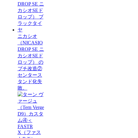
ニカシオ
（NICASIO
DROP SE ニ
カシオSEド
ロップ） の
プチ改造②
センタース
タンド化失
敗。