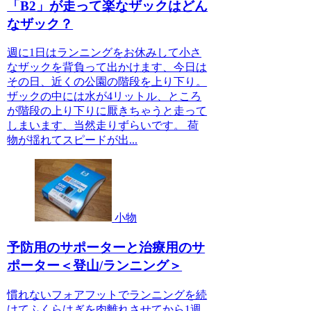
「B2」が走って楽なザックはどん
なザック？
週に1日はランニングをお休みして小さ
なザックを背負って出かけます、今日は
その日、近くの公園の階段を上り下り。
ザックの中には水が4リットル、ところ
が階段の上り下りに厭きちゃうと走って
しまいます、当然走りずらいです。 荷
物が揺れてスピードが出...
小物
予防用のサポーターと治療用のサ
ポーター＜登山/ランニング＞
慣れないフォアフットでランニングを続
けてふくらはぎを肉離れさせてから1週