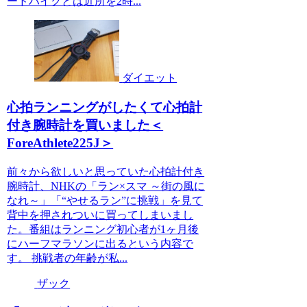
ードハイクとは近所を2時...
ダイエット
心拍ランニングがしたくて心拍計
付き腕時計を買いました＜
ForeAthlete225J＞
前々から欲しいと思っていた心拍計付き
腕時計、NHKの「ラン×スマ ～街の風に
なれ～」「“やせるラン”に挑戦」を見て
背中を押されついに買ってしまいまし
た。番組はランニング初心者が1ヶ月後
にハーフマラソンに出るという内容で
す。 挑戦者の年齢が私...
ザック