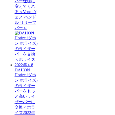
バー仕様に
変えてくれ
る＜Veno ヴ
ェノ ハンド
ル リリーフ
バー＞
DAHON
Horize (ダホ
ン ホライズ)
のライザー
バーをもっ
と高いライ
ザーバーに
交換＜ホラ
イズ2022年