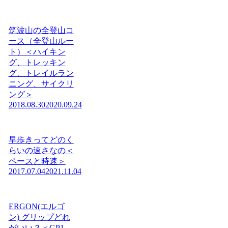
筑波山の全登山コ
ース（全登山ルー
ト）＜ハイキン
グ、トレッキン
グ、トレイルラン
ニング、サイクリ
ング＞
2018.08.30
2020.09.24
早歩きってどのく
らいの速さなの＜
ペースと時速＞
2017.07.04
2021.11.04
ERGON(エルゴ
ン) グリップどれ
がいい？＜GP1、