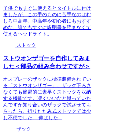
子供でもすぐに使えるとタイトルに付け
ましたが、この手のものに苦手なのはむ
しろ中高年。中高年や初心者にもおすす
めな、誰でもすぐに説明書を読まなくて
使えるヘッドライト。
ストック
ストウオンザゴーを自作してみま
した＜部品の組み合わせですが＞
オスプレーのザックに標準装備されてい
る「ストウオンザゴー」、ザック下ろさ
なくても簡易的に素早くストックを収納
する機能です。凄くいいなと思っていた
んですが知り合いのザックで試させても
らったら、折りたたみ式ストックでは少
し不便でした。 伸ばした...
ザック