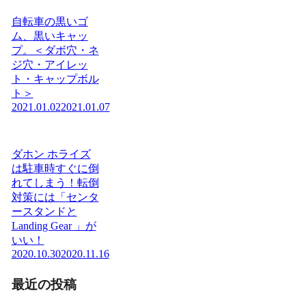
自転車の黒いゴ
ム、黒いキャッ
プ。＜ダボ穴・ネ
ジ穴・アイレッ
ト・キャップボル
ト＞
2021.01.02
2021.01.07
ダホン ホライズ
は駐車時すぐに倒
れてしまう！転倒
対策には「センタ
ースタンドと
Landing Gear 」が
いい！
2020.10.30
2020.11.16
最近の投稿