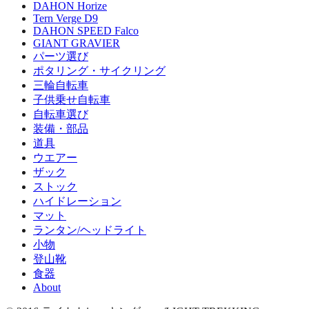
DAHON Horize
Tern Verge D9
DAHON SPEED Falco
GIANT GRAVIER
パーツ選び
ポタリング・サイクリング
三輪自転車
子供乗せ自転車
自転車選び
装備・部品
道具
ウエアー
ザック
ストック
ハイドレーション
マット
ランタン/ヘッドライト
小物
登山靴
食器
About