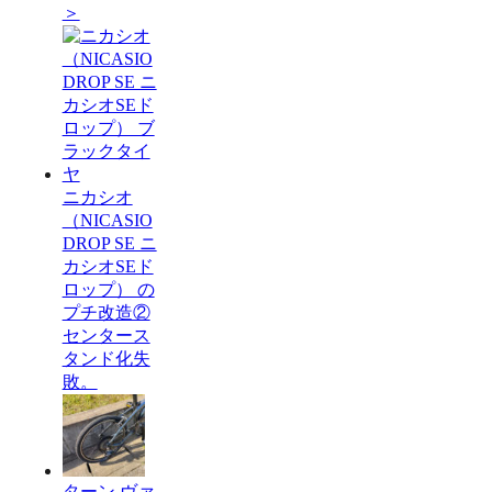
＞
ニカシオ
（NICASIO
DROP SE ニ
カシオSEド
ロップ） の
プチ改造②
センタース
タンド化失
敗。
ターン ヴァ