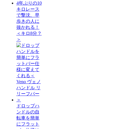
4年ぶりの10
キロレース
で撃沈、早
歩きの人に
抜かれる！
＜キロ8分？
＞
ドロップハ
ンドルの自
転車を簡単
にフラット