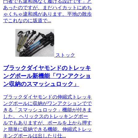
門者でも違和感なく履ける設計です」と
あったのですが、まだハイカットにめち
ゃくちゃ違和感があります。平地の散歩
でこれなのに坂道で...
ストック
ブラックダイヤモンドのトレッキ
ングポール新機能「ワンアクショ
ン収納のスマッシュロック」
ブラックダイヤモンドの伸縮式トレッキ
ングポールに収納がワンアクションでで
きる「スマッシュロック」機能が付きま
した。 ヘリックスのトレッキングポー
ルでもありますが、ポールを上から押す
と簡単に収納できる機能。伸縮式トレッ
キングポールは出したり仕...