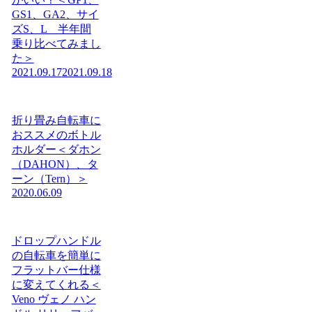
GS1、GA2、サイ
ズS、L 半年間
乗り比べてみまし
た＞
2021.09.17
2021.09.18
折り畳み自転車に
おススメのボトル
ホルダー＜ダホン
（DAHON）、タ
ーン（Tern）＞
2020.06.09
ドロップハンドル
の自転車を簡単に
フラットバー仕様
に変えてくれる＜
Veno ヴェノ ハン