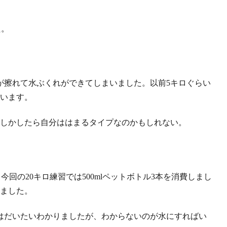
た。
が擦れて水ぶくれができてしまいました。以前5キロぐらい
思います。
もしかしたら自分ははまるタイプなのかもしれない。
今回の20キロ練習では500mlペットボトル3本を消費しまし
てました。
はだいたいわかりましたが、わからないのが水にすればい