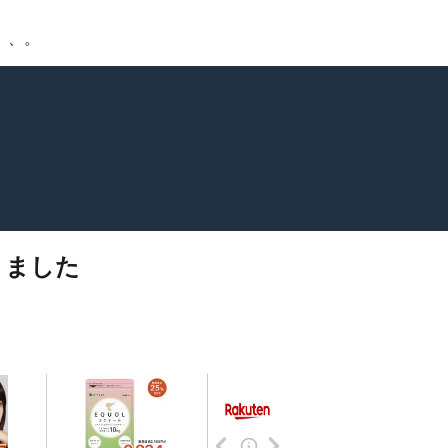
、、。
きました