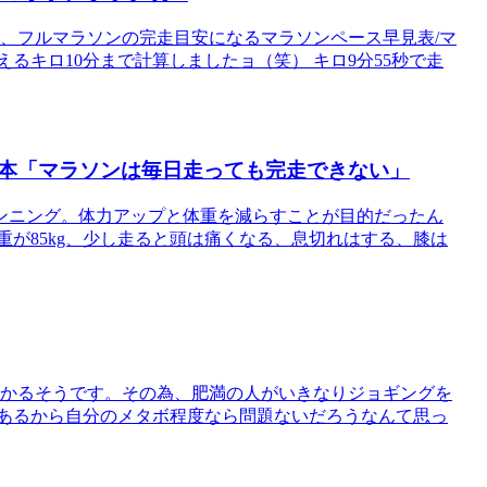
ン、フルマラソンの完走目安になるマラソンペース早見表/マ
るキロ10分まで計算しましたョ（笑） キロ9分55秒で走
本「マラソンは毎日走っても完走できない」
ンニング。体力アップと体重を減らすことが目的だったん
重が85kg、少し走ると頭は痛くなる、息切れはする、膝は
かかるそうです。その為、肥満の人がいきなりジョギングを
ろあるから自分のメタボ程度なら問題ないだろうなんて思っ