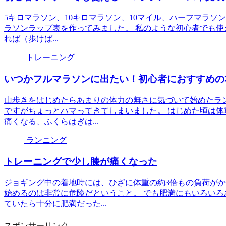
5キロマラソン、10キロマラソン、10マイル、ハーフマラソ
ラソンラップ表を作ってみました。 私のような初心者でも使え
れば（歩けば...
トレーニング
いつかフルマラソンに出たい！初心者におすすめの
山歩きをはじめたらあまりの体力の無さに気づいて始めたラ
ですがちょっとハマってきてしまいました。 はじめた頃は体
痛くなる、ふくらはぎは...
ランニング
トレーニングで少し膝が痛くなった
ジョギング中の着地時には、ひざに体重の約3倍もの負荷が
始めるのは非常に危険だということ。 でも肥満にもいろい
ていたら十分に肥満だった...
スポンサーリンク