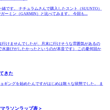
緒です。 ナチュラムさんで購入したスント（SUUNTO）
いたのでガーミン（GARMIN）と比べてみます。 今回も...
は行けませんでしたが、月末に行けそうな雰囲気があるの
で水遊びがしたかったというのが本音です） この夏何回か
てきた
ジョギングを始めたんですがはじめは散々な状態でした。 ま
/マラソンラップ表＞