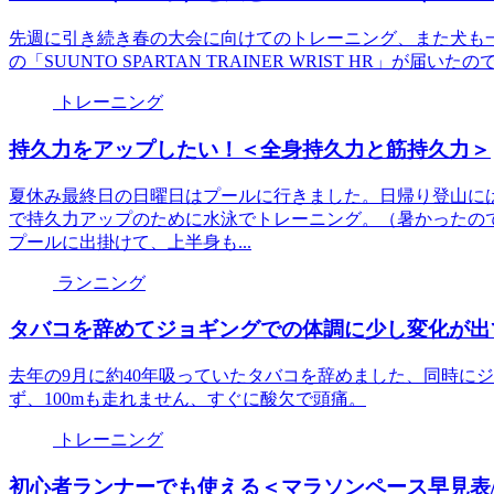
先週に引き続き春の大会に向けてのトレーニング、また犬も一
の「SUUNTO SPARTAN TRAINER WRIST HR」が届
トレーニング
持久力をアップしたい！＜全身持久力と筋持久力＞
夏休み最終日の日曜日はプールに行きました。日帰り登山に
で持久力アップのために水泳でトレーニング。（暑かったの
プールに出掛けて、上半身も...
ランニング
タバコを辞めてジョギングでの体調に少し変化が出
去年の9月に約40年吸っていたタバコを辞めました、同時に
ず、100mも走れません、すぐに酸欠で頭痛。
トレーニング
初心者ランナーでも使える＜マラソンペース早見表