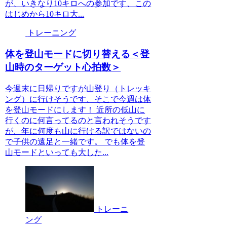
が、いきなり10キロへの参加です、この
はじめから10キロ大...
トレーニング
体を登山モードに切り替える＜登
山時のターゲット心拍数＞
今週末に日帰りですが山登り（トレッキ
ング）に行けそうです、そこで今週は体
を登山モードにします！ 近所の低山に
行くのに何言ってるのと言われそうです
が、年に何度も山に行ける訳ではないの
で子供の遠足と一緒です。 でも体を登
山モードといっても大した...
トレーニ
ング