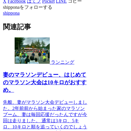
X
Facebook
はてブ
Pocket
LINE
コピー
shipponaをフォローする
shippona
関連記事
ランニング
妻のマラソンデビュー、はじめて
のマラソン大会は10キロがおすす
め。
先般、妻がマラソン大会デビューしまし
た。2年前前から始まった家のマラソン
ブーム、妻は毎回応援だったんですが今
回は走りました。 通常は3キロ、5キ
ロ、10キロと順を追っていくのでしょう