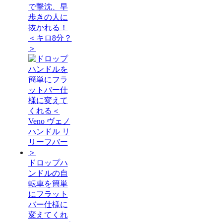
で撃沈、早
歩きの人に
抜かれる！
＜キロ8分？
＞
ドロップハ
ンドルの自
転車を簡単
にフラット
バー仕様に
変えてくれ