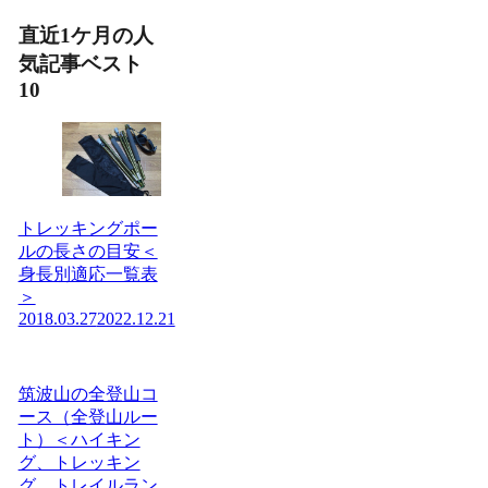
直近1ケ月の人
気記事ベスト
10
トレッキングポー
ルの長さの目安＜
身長別適応一覧表
＞
2018.03.27
2022.12.21
筑波山の全登山コ
ース（全登山ルー
ト）＜ハイキン
グ、トレッキン
グ、トレイルラン