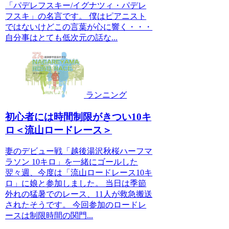
「パデレフスキー/イグナツィ・パデレ
フスキ」の名言です。 僕はピアニスト
ではないけどこの言葉が心に響く・・・
自分事はとても低次元の話な...
ランニング
初心者には時間制限がきつい10キ
ロ＜流山ロードレース＞
妻のデビュー戦「越後湯沢秋桜ハーフマ
ラソン 10キロ」を一緒にゴールした
翌々週、今度は「流山ロードレース10キ
ロ」に娘と参加しました。 当日は季節
外れの猛暑でのレース、11人が救急搬送
されたそうです。 今回参加のロードレ
ースは制限時間の関門...