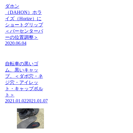
ダホン
（DAHON）ホラ
イズ（Horize）に
ショートグリップ
＜バーセンターバ
ーの位置調整＞
2020.06.04
自転車の黒いゴ
ム、黒いキャッ
プ。＜ダボ穴・ネ
ジ穴・アイレッ
ト・キャップボル
ト＞
2021.01.02
2021.01.07