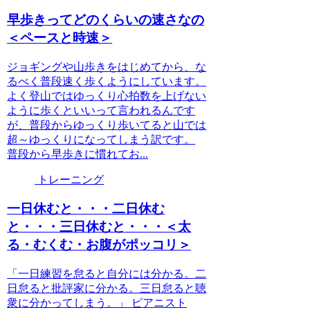
早歩きってどのくらいの速さなの
＜ペースと時速＞
ジョギングや山歩きをはじめてから、な
るべく普段速く歩くようにしています。
よく登山ではゆっくり心拍数を上げない
ように歩くといいって言われるんです
が、普段からゆっくり歩いてると山では
超～ゆっくりになってしまう訳です。
普段から早歩きに慣れてお...
トレーニング
一日休むと・・・二日休む
と・・・三日休むと・・・＜太
る・むくむ・お腹がポッコリ＞
「一日練習を怠ると自分には分かる。二
日怠ると批評家に分かる。三日怠ると聴
衆に分かってしまう。」 ピアニスト