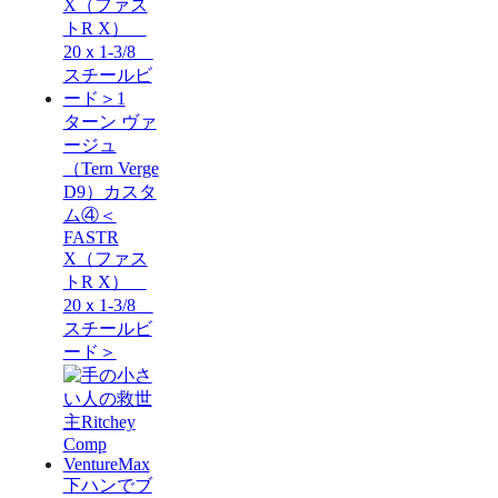
ターン ヴァ
ージュ
（Tern Verge
D9）カスタ
ム④＜
FASTR
X（ファス
トR X）
20ｘ1-3/8
スチールビ
ード＞
下ハンでブ