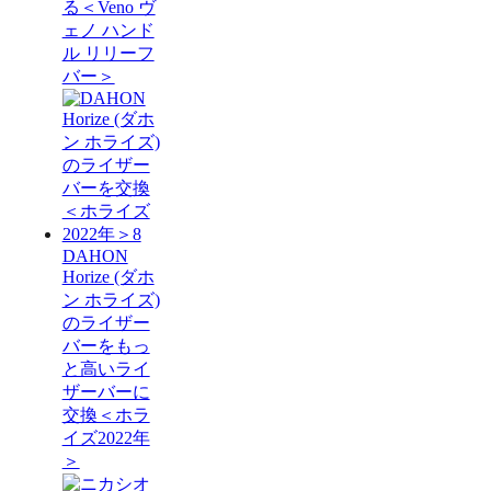
る＜Veno ヴ
ェノ ハンド
ル リリーフ
バー＞
DAHON
Horize (ダホ
ン ホライズ)
のライザー
バーをもっ
と高いライ
ザーバーに
交換＜ホラ
イズ2022年
＞