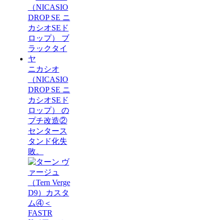
ニカシオ
（NICASIO
DROP SE ニ
カシオSEド
ロップ） の
プチ改造②
センタース
タンド化失
敗。