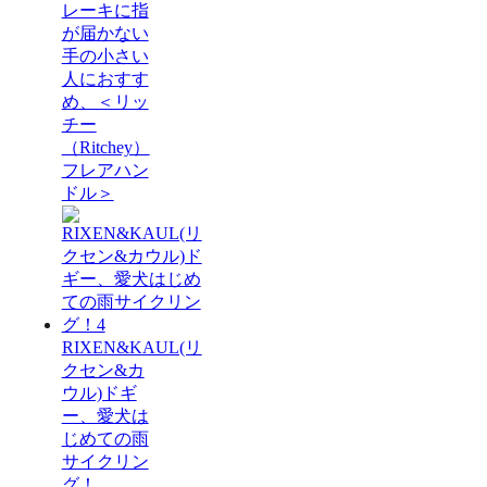
レーキに指
が届かない
手の小さい
人におすす
め、＜リッ
チー
（Ritchey）
フレアハン
ドル＞
RIXEN&KAUL(リ
クセン&カ
ウル)ドギ
ー、愛犬は
じめての雨
サイクリン
グ！