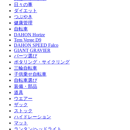
日々の事
ダイエット
つぶやき
健康管理
自転車
DAHON Horize
Tern Verge D9
DAHON SPEED Falco
GIANT GRAVIER
パーツ選び
ポタリング・サイクリング
三輪自転車
子供乗せ自転車
自転車選び
装備・部品
道具
ウエアー
ザック
ストック
ハイドレーション
マット
ランタン/ヘッドライト