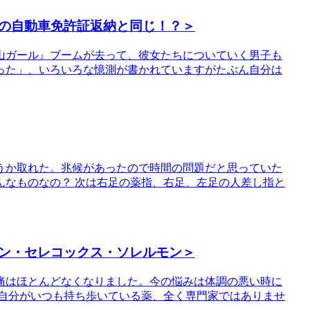
の自動車免許証返納と同じ！？＞
山ガール』ブームが去って、彼女たちについていく男子も
った」、いろいろな憶測が書かれていますがたぶん自分は
うか取れた。兆候があったので時間の問題だと思っていた
んなものなの？ 次は右足の薬指、右足、左足の人差し指と
ン・セレコックス・ソレルモン＞
痛はほとんどなくなりました。今の悩みは体調の悪い時に
 自分がいつも持ち歩いている薬、全く専門家ではありませ