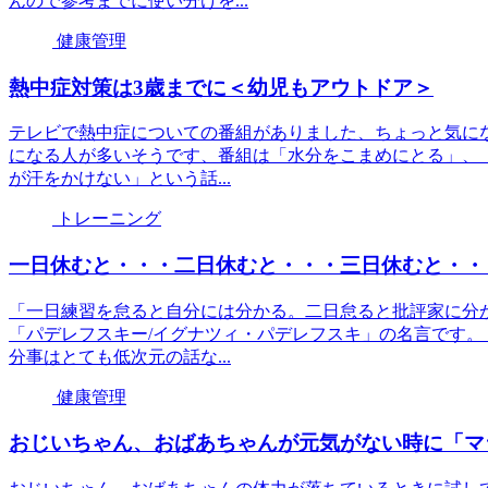
んので参考までに使い分けを...
健康管理
熱中症対策は3歳までに＜幼児もアウトドア＞
テレビで熱中症についての番組がありました、ちょっと気に
になる人が多いそうです、番組は「水分をこまめにとる」、「
が汗をかけない」という話...
トレーニング
一日休むと・・・二日休むと・・・三日休むと・・
「一日練習を怠ると自分には分かる。二日怠ると批評家に分
「パデレフスキー/イグナツィ・パデレフスキ」の名言です。
分事はとても低次元の話な...
健康管理
おじいちゃん、おばあちゃんが元気がない時に「マ