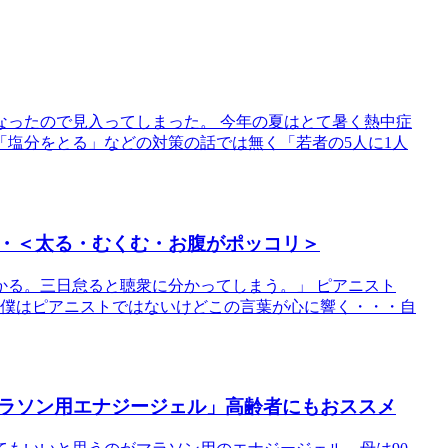
なったので見入ってしまった。 今年の夏はとて暑く熱中症
塩分をとる」などの対策の話では無く「若者の5人に1人
・＜太る・むくむ・お腹がポッコリ＞
かる。三日怠ると聴衆に分かってしまう。」 ピアニスト
 僕はピアニストではないけどこの言葉が心に響く・・・自
ラソン用エナジージェル」高齢者にもおススメ