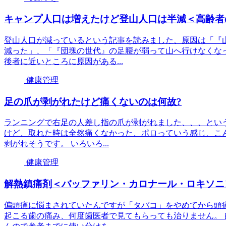
キャンプ人口は増えたけど登山人口は半減＜高齢者
登山人口が減っているという記事を読みました、原因は「『
減った」、「『団塊の世代』の足腰が弱って山へ行けなくな
後者に近いところに原因がある...
健康管理
足の爪が剥がれたけど痛くないのは何故?
ランニングで右足の人差し指の爪が剥がれました、、、とい
けど、取れた時は全然痛くなかった、ポロっていう感じ、こ
剥がれそうです。 いろいろ...
健康管理
解熱鎮痛剤＜バッファリン・カロナール・ロキソニ
偏頭痛に悩まされていたんですが「タバコ」をやめてから頭
起こる歯の痛み、何度歯医者で見てもらっても治りません。